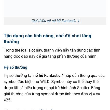
Giới thiệu về nổ hũ Fantastic 4
Tận dụng các tính năng, chế độ chơi tăng
thưởng
Trong thể loại slot này, thành viên hãy tận dụng các tính
năng độc đáo này để gia tăng phần thưởng của mình.
Hệ số thưởng
Hệ số thưởng tại
nổ hũ Fantastic 4
hấp dẫn thông qua các
symbol đặc biệt như WILD. Symbol này có thể thay thế
được tất cả biểu tượng ngoại trừ hình ảnh Scatter. Bảng
giải thưởng của từng symbol được tính theo đơn vị = xu
=25.