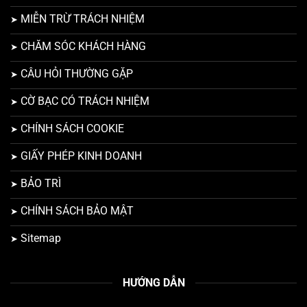
MIỄN TRỪ TRÁCH NHIỆM
CHĂM SÓC KHÁCH HÀNG
CÂU HỎI THƯỜNG GẶP
CỜ BẠC CÓ TRÁCH NHIỆM
CHÍNH SÁCH COOKIE
GIẤY PHÉP KINH DOANH
BẢO TRÌ
CHÍNH SÁCH BẢO MẬT
Sitemap
HƯỚNG DẪN