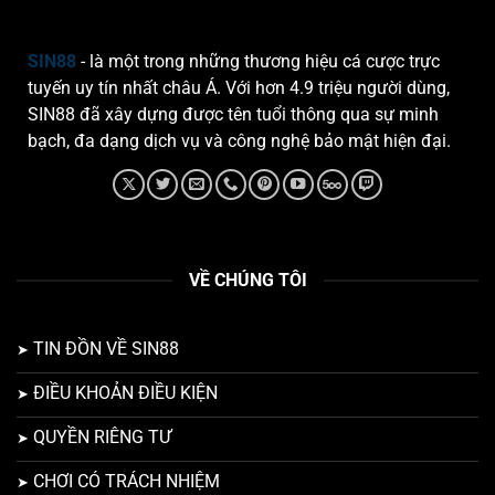
SIN88
- là một trong những thương hiệu cá cược trực
tuyến uy tín nhất châu Á. Với hơn 4.9 triệu người dùng,
SIN88 đã xây dựng được tên tuổi thông qua sự minh
bạch, đa dạng dịch vụ và công nghệ bảo mật hiện đại.
VỀ CHÚNG TÔI
TIN ĐỒN VỀ SIN88
ĐIỀU KHOẢN ĐIỀU KIỆN
QUYỀN RIÊNG TƯ
CHƠI CÓ TRÁCH NHIỆM