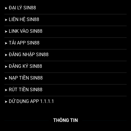
ĐẠI LÝ SIN88
LIÊN HỆ SIN88
LINK VÀO SIN88
TẢI APP SIN88
ĐĂNG NHẬP SIN88
ĐĂNG KÝ SIN88
NẠP TIỀN SIN88
RÚT TIỀN SIN88
DỬ DỤNG APP 1.1.1.1
THÔNG TIN