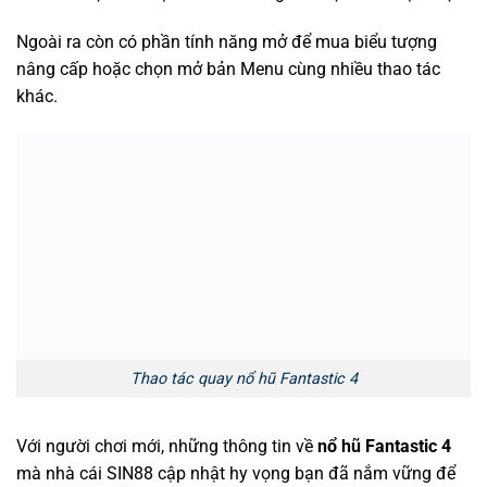
Ngoài ra còn có phần tính năng mở để mua biểu tượng
nâng cấp hoặc chọn mở bản Menu cùng nhiều thao tác
khác.
Thao tác quay nổ hũ Fantastic 4
Với người chơi mới, những thông tin về
nổ hũ Fantastic 4
mà nhà cái SIN88 cập nhật hy vọng bạn đã nắm vững để