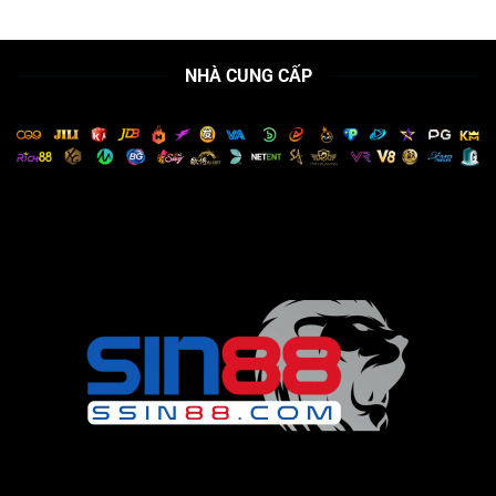
Sâu
Nên
Số
Xuất
Đánh
Hiện
Lô
Có
Đề
NHÀ CUNG CẤP
Ý
Số
Nghĩa
Mấy?
Gì,
Gợi
Ý
Số
Đẹp