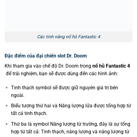
Các tính năng nổ hũ Fantastic 4
Đặc điểm của đại chiến slot Dr. Doom
Khi tham gia vào chế độ Dr. Doom trong
nổ hũ Fantastic 4
để trải nghiệm, bạn sẽ được dùng đến các hình ảnh:
Tinh thạch symbol sẽ được giữ nguyên giá trị bên
ngoài.
Biểu tượng thứ hai và Năng lượng lửa được tổng hợp từ
tất cả tinh thạch.
Thứ ba là symbol Năng lượng từ trường, đây là sự tổng
hợp từ tất cả: Tinh thạch, năng lượng và năng lượng từ