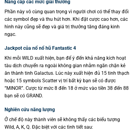
Nâng cấp các mức giải thưởng
Phần này vô cùng quan trọng vì người chơi có thể thay đổi
các symbol đẹp và thu hút hơn. Khi đặt cược cao hơn, các
hình này cũng sẽ đẹp và giá trị thưởng tăng đáng kinh
ngạc.
Jackpot của nổ nổ hũ Fantastic 4
Khi mỗi WILD xuất hiện, bạn để ý đến khả năng kích hoạt
tàu dịch chuyển ra ngoài không gian nhằm ngăn chặn kẻ
ăn thành tinh Galactus. Lúc này xuất hiện đủ 15 tinh thạch
hoặc 15 symbols Scatter vị trí bất kỳ bạn sẽ có được
“MINOR”. Cược từ mức 8 đến 18 ở mức vào tiền 38 đến 88
bạn sẽ có GRAND.
Nghiên cứu năng lượng
Ở chế độ này thành viên sẽ không thấy các biểu tượng
Wild, A, K, Q. Đặc biệt với các tình tiết sau: