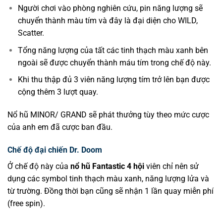
Người chơi vào phòng nghiên cứu, pin năng lượng sẽ
chuyển thành màu tím và đây là đại diện cho WILD,
Scatter.
Tổng năng lượng của tất các tinh thạch màu xanh bên
ngoài sẽ được chuyển thành máu tím trong chế độ này.
Khi thu thập đủ 3 viên năng lượng tím trở lên bạn được
cộng thêm 3 lượt quay.
Nổ hũ MINOR/ GRAND sẽ phát thưởng tùy theo mức cược
của anh em đã cược ban đầu.
Chế độ đại chiến Dr. Doom
Ở chế độ này của
nổ hũ Fantastic 4 hội
viên chỉ nên sử
dụng các symbol tinh thạch màu xanh, năng lượng lửa và
từ trường. Đồng thời bạn cũng sẽ nhận 1 lần quay miễn phí
(free spin).