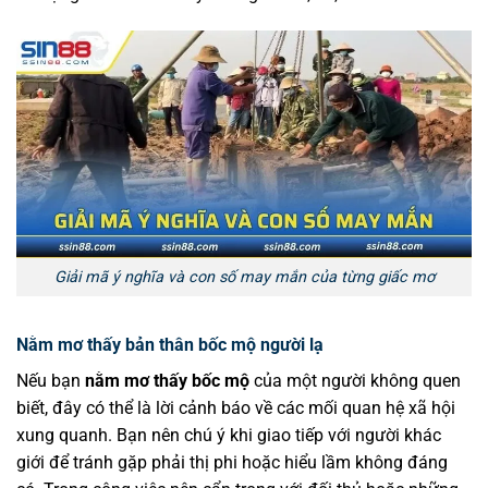
Giải mã ý nghĩa và con số may mắn của từng giấc mơ
Nằm mơ thấy bản thân bốc mộ người lạ
Nếu bạn
nằm mơ thấy bốc mộ
của một người không quen
biết, đây có thể là lời cảnh báo về các mối quan hệ xã hội
xung quanh. Bạn nên chú ý khi giao tiếp với người khác
giới để tránh gặp phải thị phi hoặc hiểu lầm không đáng