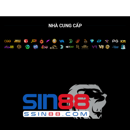
Thấy
Rủi?
Báo
Sâu
Nên
Số
Xuất
Đánh
Hiện
Lô
Có
Đề
NHÀ CUNG CẤP
Ý
Số
Nghĩa
Mấy?
Gì,
Gợi
Ý
Số
Đẹp