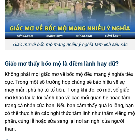
Giấc mơ về bốc mộ mang nhiều ý nghĩa tâm linh sâu sắc
Giấc mơ thấy bốc mộ là điềm lành hay dữ?
Không phải mọi giấc mơ về bốc mộ đều mang ý nghĩa tiêu
cực. Trong một số trường hợp chúng sẽ báo hiệu về sự
may mắn, phù hộ từ tổ tiên. Trong khi đó, có một số giấc
mơ khác lại là lời cảnh báo về các mối quan hệ hoặc tâm
trạng cá nhân của bạn. Nếu bạn cảm thấy quá lo lắng, bạn
có thể thực hiện các nghi thức tâm linh như thăm viếng mộ
phần, cúng lễ hoặc sửa sang lại nơi an nghỉ của người
thân.