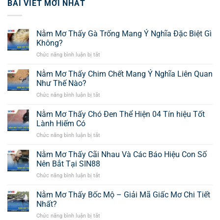
BÀI VIẾT MỚI NHẤT
Nằm Mơ Thấy Gà Trống Mang Ý Nghĩa Đặc Biệt Gì
Không?
Chức năng bình luận bị tắt
ở
Nằm
Mơ
Nằm Mơ Thấy Chim Chết Mang Ý Nghĩa Liên Quan
Thấy
Như Thế Nào?
Gà
Chức năng bình luận bị tắt
ở
Trống
Nằm
Mang
Mơ
Nằm Mơ Thấy Chó Đen Thể Hiện 04 Tín hiệu Tốt
Ý
Thấy
Nghĩa
Lành Hiếm Có
Chim
Đặc
Chức năng bình luận bị tắt
ở
Chết
Biệt
Nằm
Mang
Gì
Mơ
Nằm Mơ Thấy Cãi Nhau Và Các Báo Hiệu Con Số
Ý
Không?
Thấy
Nghĩa
Nên Bắt Tại SIN88
Chó
Liên
Chức năng bình luận bị tắt
ở
Đen
Quan
Nằm
Thể
Như
Mơ
Nằm Mơ Thấy Bốc Mộ – Giải Mã Giấc Mơ Chi Tiết
Hiện
Thế
Thấy
04
Nhất?
Nào?
Cãi
Tín
Chức năng bình luận bị tắt
ở
Nhau
hiệu