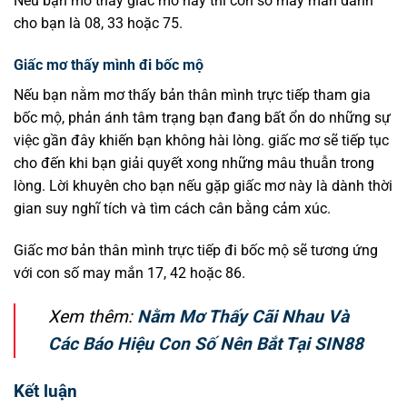
Nếu bạn mơ thấy giấc mơ này thì con số may mắn dành
cho bạn là 08, 33 hoặc 75.
Giấc mơ thấy mình đi bốc mộ
Nếu bạn nằm mơ thấy bản thân mình trực tiếp tham gia
bốc mộ, phản ánh tâm trạng bạn đang bất ổn do những sự
việc gần đây khiến bạn không hài lòng. giấc mơ sẽ tiếp tục
cho đến khi bạn giải quyết xong những mâu thuẫn trong
lòng. Lời khuyên cho bạn nếu gặp giấc mơ này là dành thời
gian suy nghĩ tích và tìm cách cân bằng cảm xúc.
Giấc mơ bản thân mình trực tiếp đi bốc mộ sẽ tương ứng
với con số may mắn 17, 42 hoặc 86.
Xem thêm:
Nằm Mơ Thấy Cãi Nhau Và
Các Báo Hiệu Con Số Nên Bắt Tại SIN88
Kết luận