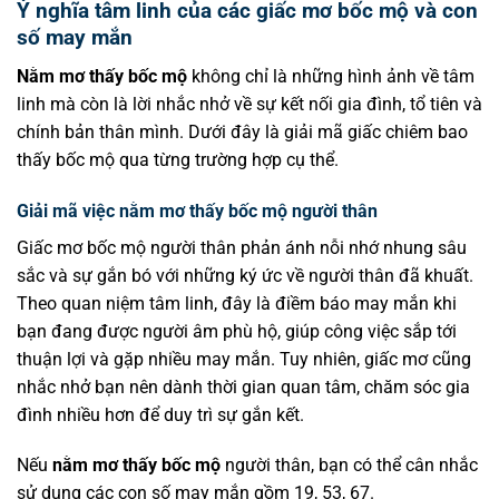
Ý nghĩa tâm linh của các giấc mơ bốc mộ và con
số may mắn
Nằm mơ thấy bốc mộ
không chỉ là những hình ảnh về tâm
linh mà còn là lời nhắc nhở về sự kết nối gia đình, tổ tiên và
chính bản thân mình. Dưới đây là giải mã giấc chiêm bao
thấy bốc mộ qua từng trường hợp cụ thể.
Giải mã việc nằm mơ thấy bốc mộ người thân
Giấc mơ bốc mộ người thân phản ánh nỗi nhớ nhung sâu
sắc và sự gắn bó với những ký ức về người thân đã khuất.
Theo quan niệm tâm linh, đây là điềm báo may mắn khi
bạn đang được người âm phù hộ, giúp công việc sắp tới
thuận lợi và gặp nhiều may mắn. Tuy nhiên, giấc mơ cũng
nhắc nhở bạn nên dành thời gian quan tâm, chăm sóc gia
đình nhiều hơn để duy trì sự gắn kết.
Nếu
nằm mơ thấy bốc mộ
người thân, bạn có thể cân nhắc
sử dụng các con số may mắn gồm 19, 53, 67.