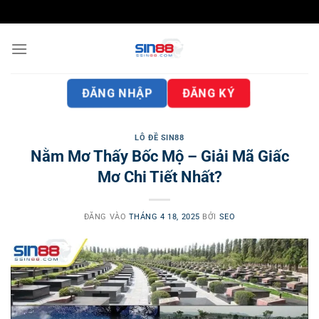
Bỏ
qua
nội
dung
ĐĂNG NHẬP
ĐĂNG KÝ
LÔ ĐỀ SIN88
Nằm Mơ Thấy Bốc Mộ – Giải Mã Giấc
Mơ Chi Tiết Nhất?
ĐĂNG VÀO
THÁNG 4 18, 2025
BỞI
SEO