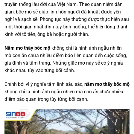
truyền thống lâu đời của Việt Nam. Theo quan niệm dân
gian, bốc mộ sẽ giúp linh hồn người đã khuất được yên
nghỉ và sạch sẽ. Phong tục này thường được thực hiện sau
một thời gian nhất định tùy tình huống, thể hiện lòng thành
kính với tổ tiên, ông bà hoặc người thân.
Nằm mơ thấy bốc mộ
không chỉ là hình ảnh ngẫu nhiên
mà còn ẩn chứa nhiều điềm báo liên quan đến cuộc sống,
gia đình và tâm trạng. Những giấc mơ này sẽ có ý nghĩa
khác nhau tùy vào từng bối cảnh.
Chính bởi vì ý nghĩa tâm linh sâu sắc,
nằm mơ thấy bốc mộ
không chỉ là hình ảnh ngẫu nhiên mà còn ẩn chứa nhiều
điềm báo quan trọng tùy từng bối cạnh.