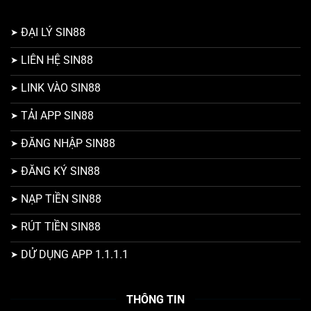
ĐẠI LÝ SIN88
LIÊN HỆ SIN88
LINK VÀO SIN88
TẢI APP SIN88
ĐĂNG NHẬP SIN88
ĐĂNG KÝ SIN88
NẠP TIỀN SIN88
RÚT TIỀN SIN88
DỬ DỤNG APP 1.1.1.1
THÔNG TIN