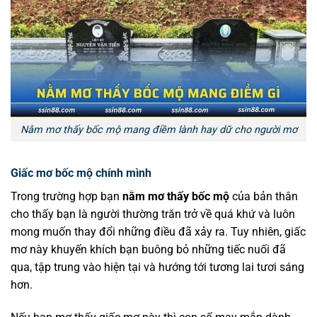
Nằm mơ thấy bốc mộ mang điềm lành hay dữ cho người mơ
Giấc mơ bốc mộ chính mình
Trong trường hợp bạn
nằm mơ thấy bốc mộ
của bản thân
cho thấy bạn là người thường trăn trở về quá khứ và luôn
mong muốn thay đổi những điều đã xảy ra. Tuy nhiên, giấc
mơ này khuyến khích bạn buông bỏ những tiếc nuối đã
qua, tập trung vào hiện tại và hướng tới tương lai tươi sáng
hơn.