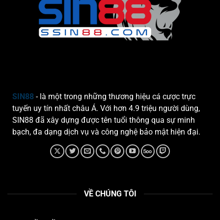
SIN88
- là một trong những thương hiệu cá cược trực
tuyến uy tín nhất châu Á. Với hơn 4.9 triệu người dùng,
SIN88 đã xây dựng được tên tuổi thông qua sự minh
bạch, đa dạng dịch vụ và công nghệ bảo mật hiện đại.
VỀ CHÚNG TÔI