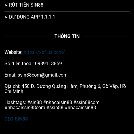
RÚT TIỀN SIN88
DỬ DỤNG APP 1.1.1.1
THÔNG TIN
Website:
https://xbf.us.com/
Số điện thoại: 0989113859
Emai:
ssin88com@gmail.com
Địa chỉ: 450 Đ. Dương Quảng Hàm, Phường 6, Gò Vấp, Hồ
Chí Minh
Hashtags: #sin88 #nhacaisin88 #ssin88com
#nhacaissin88com #ssin88 #nhacaissin88
CEO SIN88