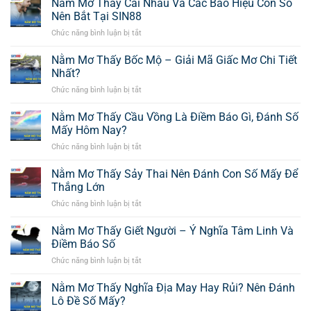
Nằm Mơ Thấy Cãi Nhau Và Các Báo Hiệu Con Số
Ý
Không?
Thấy
Nghĩa
Nên Bắt Tại SIN88
Chó
Liên
Chức năng bình luận bị tắt
ở
Đen
Quan
Nằm
Thể
Như
Mơ
Nằm Mơ Thấy Bốc Mộ – Giải Mã Giấc Mơ Chi Tiết
Hiện
Thế
Thấy
04
Nhất?
Nào?
Cãi
Tín
Chức năng bình luận bị tắt
ở
Nhau
hiệu
Nằm
Và
Tốt
Mơ
Nằm Mơ Thấy Cầu Vồng Là Điềm Báo Gì, Đánh Số
Các
Lành
Thấy
Báo
Mấy Hôm Nay?
Hiếm
Bốc
Hiệu
Có
Chức năng bình luận bị tắt
ở
Mộ
Con
Nằm
–
Số
Mơ
Nằm Mơ Thấy Sảy Thai Nên Đánh Con Số Mấy Để
Giải
Nên
Thấy
Mã
Thắng Lớn
Bắt
Cầu
Giấc
Tại
Chức năng bình luận bị tắt
ở
Vồng
Mơ
SIN88
Nằm
Là
Chi
Mơ
Nằm Mơ Thấy Giết Người – Ý Nghĩa Tâm Linh Và
Điềm
Tiết
Thấy
Báo
Điềm Báo Số
Nhất?
Sảy
Gì,
Chức năng bình luận bị tắt
ở
Thai
Đánh
Nằm
Nên
Số
Mơ
Nằm Mơ Thấy Nghĩa Địa May Hay Rủi? Nên Đánh
Đánh
Mấy
Thấy
Con
Lô Đề Số Mấy?
Hôm
Giết
Số