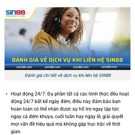
Đánh giá chi tiết về dịch vụ khi liên hệ SIN88
Hoạt động 24/7: Đa phần tất cả các hình thức đều hoạt
động 24/7 bất kể ngày đêm, điều này đảm bảo bạn
hoàn toàn có thể nhận được sự hỗ trợ ngay lập tức
ngay cả đêm khuya, cuối tuần hay ngày lễ, giải quyết
mọi vấn đề hiệu quả mà không gặp trục trặc về thời
gian.