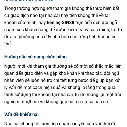
Trong trường hợp người tham gia không thể thực hiện bất
cứ giao dịch nào tại nhà cái hay tiền không thể về tài
khoản của mình, hãy
liên hệ SIN88
trực tiếp đến đội ngũ
chăm sóc khách hàng để được kiểm tra và xác minh, từ đó
đưa ra phương án xử lý phù hợp cho từng tình huống cụ
thể.
Hướng dẫn sử dụng chức năng
Người mới khi tham gia thường sẽ có một số thắc mắc liên
quan đến giao diện và gặp khó khăn khi thao tác, đội ngũ
nhân viên sẽ luôn hỗ trợ chi tiết từng bước để giúp bạn xử
lý vấn đề một cách hiệu quả và không lo lắng trong quá
trình sử dụng tài khoản tại nhà cái, từ đó mang lại một trải
nghiệm mượt mà và không gặp bất cứ sự cố nào cả.
Vấn đề khiếu nại
Nhà cái chúng tôi luôn tiếp nhận các yêu cầu với thái độ