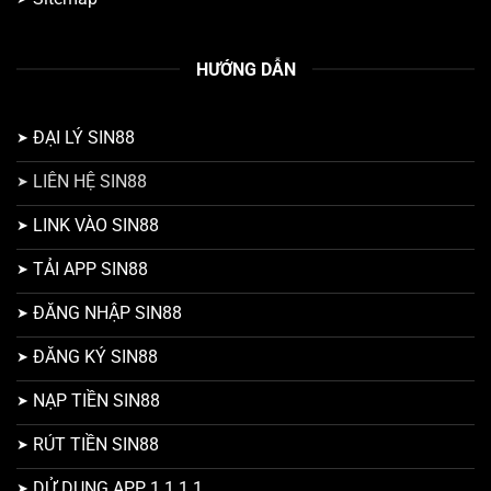
HƯỚNG DẪN
ĐẠI LÝ SIN88
LIÊN HỆ SIN88
LINK VÀO SIN88
TẢI APP SIN88
ĐĂNG NHẬP SIN88
ĐĂNG KÝ SIN88
NẠP TIỀN SIN88
RÚT TIỀN SIN88
DỬ DỤNG APP 1.1.1.1