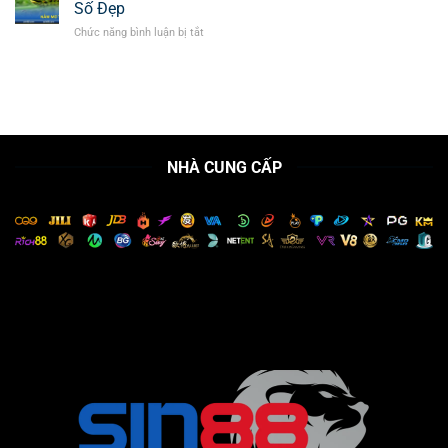
Thấy
Nghĩa
Số Đẹp
Lớn
Nghĩa
Tâm
Chức năng bình luận bị tắt
ở
Địa
Linh
Nằm
May
Và
Mơ
Hay
Điềm
Thấy
Rủi?
Báo
Sâu
Nên
Số
Xuất
Đánh
Hiện
Lô
Có
Đề
NHÀ CUNG CẤP
Ý
Số
Nghĩa
Mấy?
Gì,
Gợi
Ý
Số
Đẹp