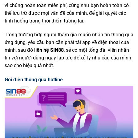
vì chúng hoàn toàn miễn phí, cũng như bạn hoàn toàn có
thể lưu trữ được mọi vấn đề của mình, để giải quyết các
tình huống trong thời điểm tương lai.
Trong trường hợp người tham gia muốn nhắn tin thông qua
ứng dụng, yêu cầu bạn cần phải tải app về điện thoại của
mình, sau đó
liên hệ SIN88
, sẽ có một tổng đài viên nhắn
tin với người dùng ngay lập tức để xử lý nhu cầu của mình
sao cho hiệu quả nhất.
Gọi điện thông qua hotline