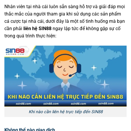
Nhân viên tại nhà cái luôn sẵn sàng hỗ trợ và giải đáp mọi
thắc mắc của người tham gia khi sử dụng các sản phẩm
cá cược tại nhà cái, dưới đây là một số tình huống mà bạn
cần phải
liên hệ SIN88
ngay lập tức để không gặp sự cố
trong quá trình thực hiện:
Khi nào cần liên hệ trực tiếp đến SIN88
Không thể nào giao dịch