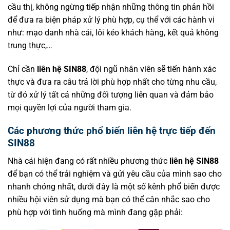
cầu thị, không ngừng tiếp nhận những thông tin phản hồi
để đưa ra biện pháp xử lý phù hợp, cụ thể với các hành vi
như: mạo danh nhà cái, lôi kéo khách hàng, kết quả không
trung thực,…
Chỉ cần
liên hệ SIN88
, đội ngũ nhân viên sẽ tiến hành xác
thực và đưa ra câu trả lời phù hợp nhất cho từng nhu cầu,
từ đó xử lý tất cả những đối tượng liên quan và đảm bảo
mọi quyền lợi của người tham gia.
Các phương thức phổ biến liên hệ trực tiếp đến
SIN88
Nhà cái hiện đang có rất nhiều phương thức
liên hệ SIN88
để bạn có thể trải nghiệm và gửi yêu cầu của mình sao cho
nhanh chóng nhất, dưới đây là một số kênh phổ biến được
nhiều hội viên sử dụng mà bạn có thể cân nhắc sao cho
phù hợp với tình huống mà mình đang gặp phải: