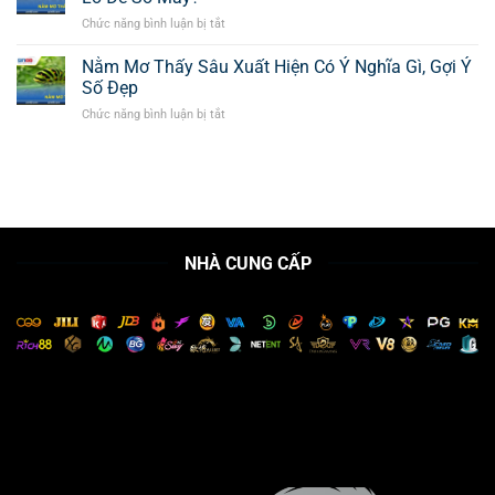
Giết
Số
Nay?
Chức năng bình luận bị tắt
ở
Người
Mấy
Nằm
–
Để
Mơ
Nằm Mơ Thấy Sâu Xuất Hiện Có Ý Nghĩa Gì, Gợi Ý
Ý
Thắng
Thấy
Nghĩa
Số Đẹp
Lớn
Nghĩa
Tâm
Chức năng bình luận bị tắt
ở
Địa
Linh
Nằm
May
Và
Mơ
Hay
Điềm
Thấy
Rủi?
Báo
Sâu
Nên
Số
Xuất
Đánh
Hiện
Lô
Có
Đề
NHÀ CUNG CẤP
Ý
Số
Nghĩa
Mấy?
Gì,
Gợi
Ý
Số
Đẹp