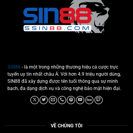
SIN88
- là một trong những thương hiệu cá cược trực
tuyến uy tín nhất châu Á. Với hơn 4.9 triệu người dùng,
SIN88 đã xây dựng được tên tuổi thông qua sự minh
bạch, đa dạng dịch vụ và công nghệ bảo mật hiện đại.
VỀ CHÚNG TÔI