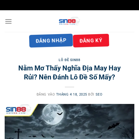
Bỏ
qua
nội
dung
ĐĂNG NHẬP
ĐĂNG KÝ
LÔ ĐỀ SIN88
Nằm Mơ Thấy Nghĩa Địa May Hay
Rủi? Nên Đánh Lô Đề Số Mấy?
ĐĂNG VÀO
THÁNG 4 18, 2025
BỞI
SEO