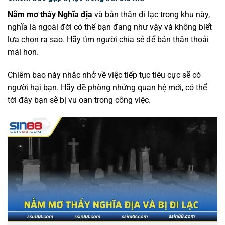
Nằm mơ thấy Nghĩa địa
và bản thân đi lạc trong khu này,
nghĩa là ngoài đời có thể bạn đang như vậy và không biết
lựa chọn ra sao. Hãy tìm người chia sẻ để bản thân thoải
mái hơn.
Chiêm bao này nhắc nhở về việc tiếp tục tiêu cực sẽ có
người hại bạn. Hãy đề phòng những quan hệ mới, có thể
tới đây bạn sẽ bị vu oan trong công việc.