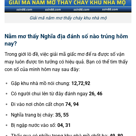
Giải mã nằm mơ thấy cháy khu nhà mộ
Nằm mơ thấy Nghĩa địa đánh số nào trúng hôm
nay?
Trong giới lô đề, việc giải mã giấc mơ để ra được số vận
may luôn được tin tưởng có hiệu quả. Bạn có thể tìm thấy
con số của mình hôm nay sau đây:
Gặp khu nhà mồ nói chung:
12,72,92
Có người chui lên từ đây đánh ngay
26, 46
Đi vào nơi chôn cất chọn
74, 94
Nghĩa trang bị cháy:
35, 55
Bị ngập nước vào số:
04, 31
Thấy quạ có nhiều trong khu nhà mồ chốt hạ:
49, 80