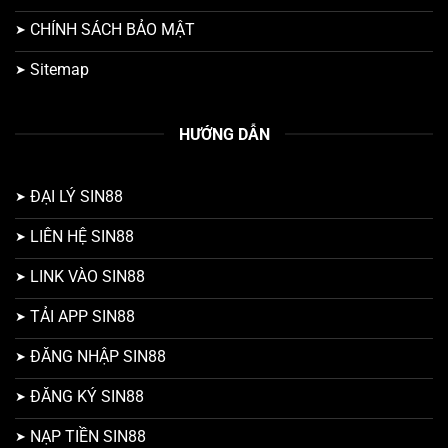
CHÍNH SÁCH BẢO MẬT
Sitemap
HƯỚNG DẪN
ĐẠI LÝ SIN88
LIÊN HỆ SIN88
LINK VÀO SIN88
TẢI APP SIN88
ĐĂNG NHẬP SIN88
ĐĂNG KÝ SIN88
NẠP TIỀN SIN88