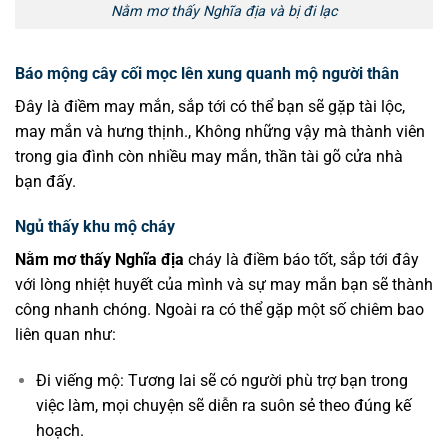
Nằm mơ thấy Nghĩa địa và bị đi lạc
Báo mộng cây cối mọc lên xung quanh mộ người thân
Đây là điềm may mắn, sắp tới có thể bạn sẽ gặp tài lộc,
may mắn và hưng thịnh., Không những vậy mà thành viên
trong gia đình còn nhiều may mắn, thần tài gõ cửa nhà
bạn đấy.
Ngủ thấy khu mộ cháy
Nằm mơ thấy Nghĩa địa
cháy là điềm báo tốt, sắp tới đây
với lòng nhiệt huyết của mình và sự may mắn bạn sẽ thành
công nhanh chóng. Ngoài ra có thể gặp một số chiêm bao
liên quan như:
Đi viếng mộ: Tương lai sẽ có người phù trợ bạn trong
việc làm, mọi chuyện sẽ diễn ra suôn sẻ theo đúng kế
hoạch.