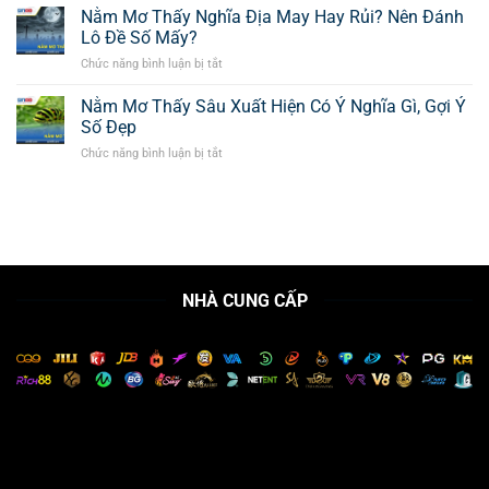
Mơ
Nằm Mơ Thấy Nghĩa Địa May Hay Rủi? Nên Đánh
Đánh
Mấy
Thấy
Con
Lô Đề Số Mấy?
Hôm
Giết
Số
Nay?
Chức năng bình luận bị tắt
ở
Người
Mấy
Nằm
–
Để
Mơ
Nằm Mơ Thấy Sâu Xuất Hiện Có Ý Nghĩa Gì, Gợi Ý
Ý
Thắng
Thấy
Nghĩa
Số Đẹp
Lớn
Nghĩa
Tâm
Chức năng bình luận bị tắt
ở
Địa
Linh
Nằm
May
Và
Mơ
Hay
Điềm
Thấy
Rủi?
Báo
Sâu
Nên
Số
Xuất
Đánh
Hiện
Lô
Có
Đề
NHÀ CUNG CẤP
Ý
Số
Nghĩa
Mấy?
Gì,
Gợi
Ý
Số
Đẹp