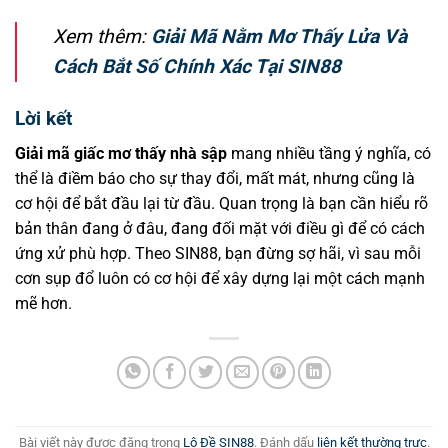
Xem thêm:
Giải Mã Nằm Mơ Thấy Lửa Và
Cách Bắt Số Chính Xác Tại SIN88
Lời kết
Giải mã giấc mơ thấy nhà sập
mang nhiều tầng ý nghĩa, có
thể là điềm báo cho sự thay đổi, mất mát, nhưng cũng là
cơ hội để bắt đầu lại từ đầu. Quan trọng là bạn cần hiểu rõ
bản thân đang ở đâu, đang đối mặt với điều gì để có cách
ứng xử phù hợp. Theo SIN88, bạn đừng sợ hãi, vì sau mỗi
cơn sụp đổ luôn có cơ hội để xây dựng lại một cách mạnh
mẽ hơn.
Bài viết này được đăng trong
Lô Đề SIN88
. Đánh dấu
liên kết thường trực
.