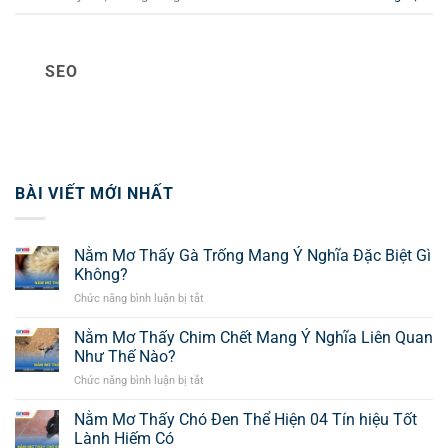
SEO
BÀI VIẾT MỚI NHẤT
Nằm Mơ Thấy Gà Trống Mang Ý Nghĩa Đặc Biệt Gì
Không?
Chức năng bình luận bị tắt
ở
Nằm
Mơ
Nằm Mơ Thấy Chim Chết Mang Ý Nghĩa Liên Quan
Thấy
Như Thế Nào?
Gà
Chức năng bình luận bị tắt
ở
Trống
Nằm
Mang
Mơ
Nằm Mơ Thấy Chó Đen Thể Hiện 04 Tín hiệu Tốt
Ý
Thấy
Nghĩa
Lành Hiếm Có