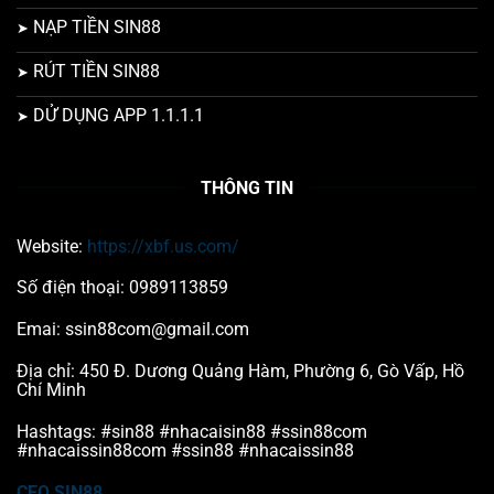
NẠP TIỀN SIN88
RÚT TIỀN SIN88
DỬ DỤNG APP 1.1.1.1
THÔNG TIN
Website:
https://xbf.us.com/
Số điện thoại: 0989113859
Emai:
ssin88com@gmail.com
Địa chỉ: 450 Đ. Dương Quảng Hàm, Phường 6, Gò Vấp, Hồ
Chí Minh
Hashtags: #sin88 #nhacaisin88 #ssin88com
#nhacaissin88com #ssin88 #nhacaissin88
CEO SIN88