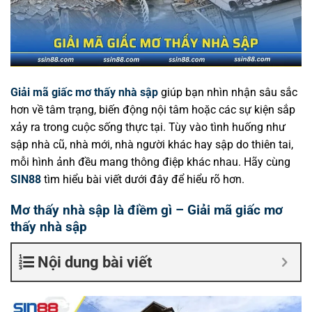
Giải mã giấc mơ thấy nhà sập
giúp bạn nhìn nhận sâu sắc
hơn về tâm trạng, biến động nội tâm hoặc các sự kiện sắp
xảy ra trong cuộc sống thực tại. Tùy vào tình huống như
sập nhà cũ, nhà mới, nhà người khác hay sập do thiên tai,
mỗi hình ảnh đều mang thông điệp khác nhau. Hãy cùng
SIN88
tìm hiểu bài viết dưới đây để hiểu rõ hơn.
Mơ thấy nhà sập là điềm gì – Giải mã giấc mơ
thấy nhà sập
Nội dung bài viết