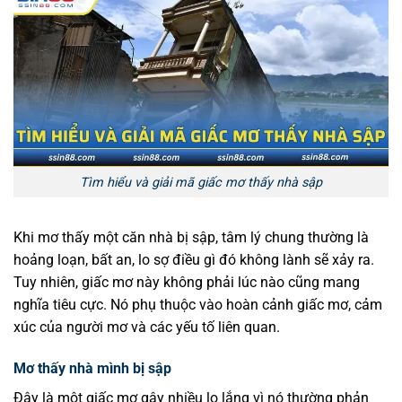
Tìm hiểu và giải mã giấc mơ thấy nhà sập
Khi mơ thấy một căn nhà bị sập, tâm lý chung thường là
hoảng loạn, bất an, lo sợ điều gì đó không lành sẽ xảy ra.
Tuy nhiên, giấc mơ này không phải lúc nào cũng mang
nghĩa tiêu cực. Nó phụ thuộc vào hoàn cảnh giấc mơ, cảm
xúc của người mơ và các yếu tố liên quan.
Mơ thấy nhà mình bị sập
Đây là một giấc mơ gây nhiều lo lắng vì nó thường phản