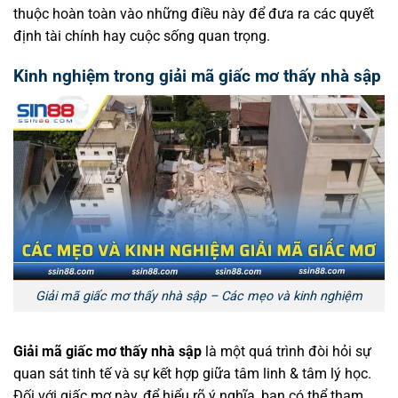
thuộc hoàn toàn vào những điều này để đưa ra các quyết
định tài chính hay cuộc sống quan trọng.
Kinh nghiệm trong giải mã giấc mơ thấy nhà sập
Giải mã giấc mơ thấy nhà sập – Các mẹo và kinh nghiệm
Giải mã giấc mơ thấy nhà sập
là một quá trình đòi hỏi sự
quan sát tinh tế và sự kết hợp giữa tâm linh & tâm lý học.
Đối với giấc mơ này, để hiểu rõ ý nghĩa, bạn có thể tham